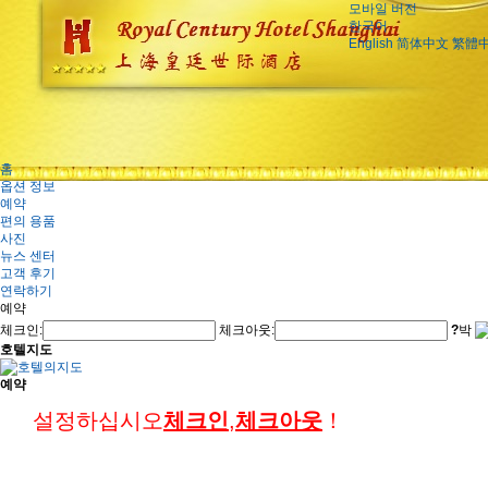
모바일 버전
한국어
English
简体中文
繁體
홈
옵션 정보
예약
편의 용품
사진
뉴스 센터
고객 후기
연락하기
예약
체크인:
체크아웃:
?
박
호텔지도
예약
설정하십시오
체크인
,
체크아웃
！