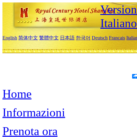
Version
Italiano
English
简体中文
繁體中文
日本語
한국어
Deutsch
Français
Itali
Home
Informazioni
Prenota ora