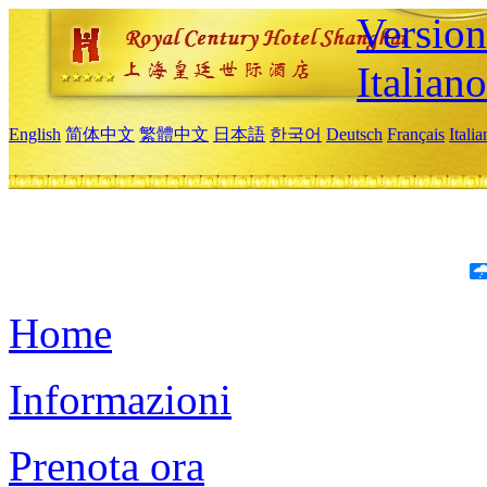
Version
Italiano
English
简体中文
繁體中文
日本語
한국어
Deutsch
Français
Itali
Home
Informazioni
Prenota ora