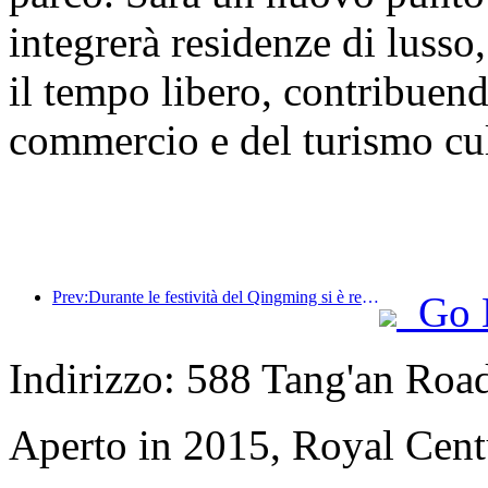
integrerà residenze di lusso,
il tempo libero, contribuend
commercio e del turismo cult
Prev:Durante le festività del Qingming si è registrato un aumento dei viaggi dovuto alle lunghe ferie, con gite e visite ai fiori che hanno portato a un aumento del numero di visitatori in molte città.
Go 
Indirizzo: 588 Tang'an Road
Aperto in 2015, Royal Cent