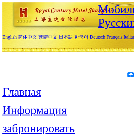
Мобиль
Русски
English
简体中文
繁體中文
日本語
한국어
Deutsch
Français
Itali
Главная
Информация
забронировать