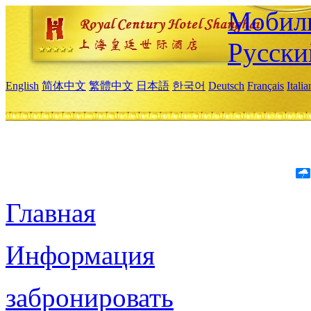
Мобиль
Русски
English
简体中文
繁體中文
日本語
한국어
Deutsch
Français
Itali
Главная
Информация
забронировать