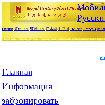
Мобиль
Русски
English
简体中文
繁體中文
日本語
한국어
Deutsch
Français
Itali
Главная
Информация
забронировать