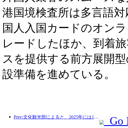
港国境検査所は多言語対
国人入国カードのオンラ
レードしたほか、到着旅
スを提供する前方展開型
設準備を進めている。
Prev:文化観光部によると、2025年には16,994か所のA級景勝地が75億1000万人の観光客を迎え、5544億9000万元の観光収入を生み出した。
Go 