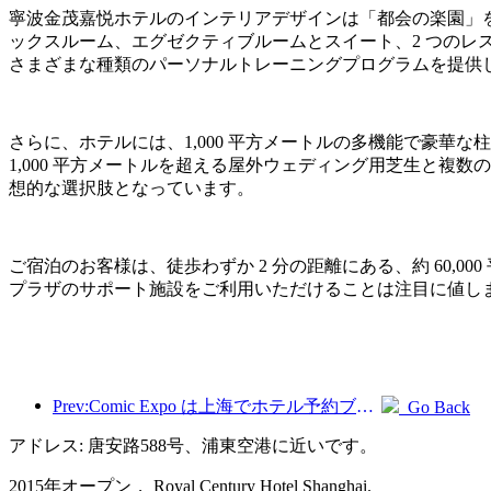
寧波金茂嘉悦ホテルのインテリアデザインは「都会の楽園」を
ックスルーム、エグゼクティブルームとスイート、2 つのレ
さまざまな種類のパーソナルトレーニングプログラムを提供
さらに、ホテルには、1,000 平方メートルの多機能で豪華な
1,000 平方メートルを超える屋外ウェディング用芝生と
想的な選択肢となっています。
ご宿泊のお客様は、徒歩わずか 2 分の距離にある、約 60,
プラザのサポート施設をご利用いただけることは注目に値します。
Prev:Comic Expo は上海でホテル予約ブームを引き起こし、一部のホテルの検索数は 360% 近く急増しました
Go Back
アドレス: 唐安路588号、浦東空港に近いです。
2015年オープン， Royal Century Hotel Shanghai.