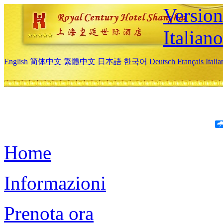
Version
Italiano
English
简体中文
繁體中文
日本語
한국어
Deutsch
Français
Itali
Home
Informazioni
Prenota ora