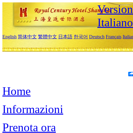
Version
Italiano
English
简体中文
繁體中文
日本語
한국어
Deutsch
Français
Itali
Home
Informazioni
Prenota ora