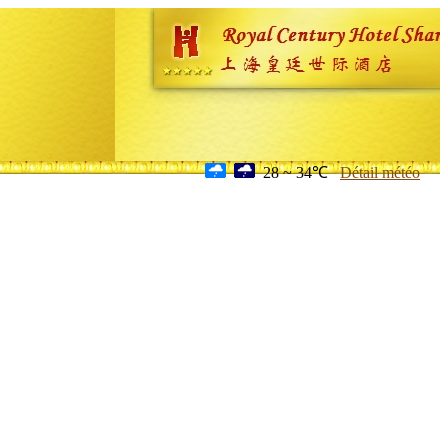
28 ~ 34℃
Détail météo