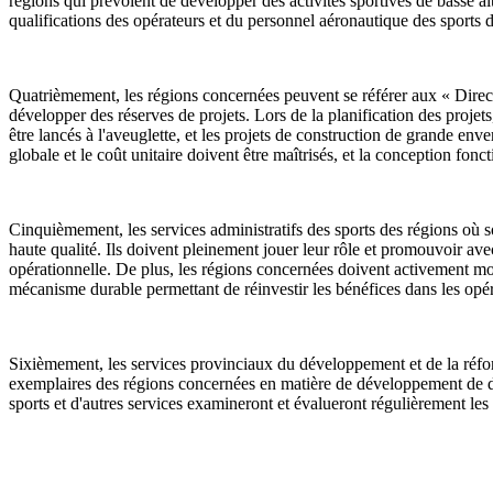
régions qui prévoient de développer des activités sportives de basse a
qualifications des opérateurs et du personnel aéronautique des sports d
Quatrièmement, les régions concernées peuvent se référer aux « Directi
développer des réserves de projets. Lors de la planification des projets
être lancés à l'aveuglette, et les projets de construction de grande env
globale et le coût unitaire doivent être maîtrisés, et la conception foncti
Cinquièmement, les services administratifs des sports des régions où so
haute qualité. Ils doivent pleinement jouer leur rôle et promouvoir ave
opérationnelle. De plus, les régions concernées doivent activement mobil
mécanisme durable permettant de réinvestir les bénéfices dans les opér
Sixièmement, les services provinciaux du développement et de la réform
exemplaires des régions concernées en matière de développement de de
sports et d'autres services examineront et évalueront régulièrement les