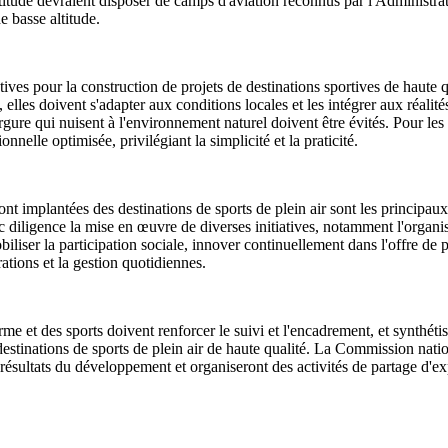
ltitude devraient disposer de camps d'aviation reconnus par l'Administrat
e basse altitude.
ves pour la construction de projets de destinations sportives de haute 
, elles doivent s'adapter aux conditions locales et les intégrer aux réali
ergure qui nuisent à l'environnement naturel doivent être évités. Pour le
onnelle optimisée, privilégiant la simplicité et la praticité.
nt implantées des destinations de sports de plein air sont les principau
c diligence la mise en œuvre de diverses initiatives, notamment l'organisa
iser la participation sociale, innover continuellement dans l'offre de pr
ations et la gestion quotidiennes.
e et des sports doivent renforcer le suivi et l'encadrement, et synthéti
stinations de sports de plein air de haute qualité. La Commission natio
 résultats du développement et organiseront des activités de partage d'ex