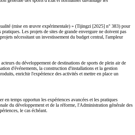
ion générale des sports d'État et normaliser davantage les
qualité (mise en œuvre expérimentale) » (Tijingzi [2025] n° 383) pour
tés pratiques. Les projets de sites de grande envergure ne doivent pas
s projets nécessitant un investissement du budget central, l'ampleur
x acteurs du développement de destinations de sports de plein air de
tion d'événements, la construction d'installations et la gestion
oduits, enrichir l'expérience des activités et mettre en place un
ser en temps opportun les expériences avancées et les pratiques
nale du développement et de la réforme, l'Administration générale des
périences, le cas échéant.