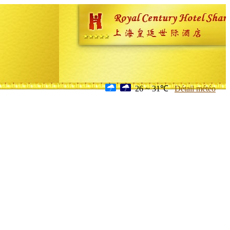
26 ~ 31℃
Détail météo