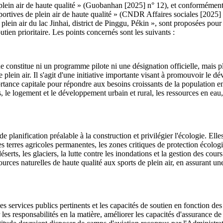
 plein air de haute qualité » (Guobanhan [2025] n° 12), et conformément
rtives de plein air de haute qualité » (CNDR Affaires sociales [2025] 
 plein air du lac Jinhai, district de Pinggu, Pékin », sont proposées pou
outien prioritaire. Les points concernés sont les suivants :
ne constitue ni un programme pilote ni une désignation officielle, mais 
 plein air. Il s'agit d'une initiative importante visant à promouvoir le d
ortance capitale pour répondre aux besoins croissants de la population en
, le logement et le développement urbain et rural, les ressources en eau, 
lanification préalable à la construction et privilégier l'écologie. Elle
es terres agricoles permanentes, les zones critiques de protection écologi
éserts, les glaciers, la lutte contre les inondations et la gestion des cou
ources naturelles de haute qualité aux sports de plein air, en assurant 
services publics pertinents et les capacités de soutien en fonction des t
r les responsabilités en la matière, améliorer les capacités d'assurance d