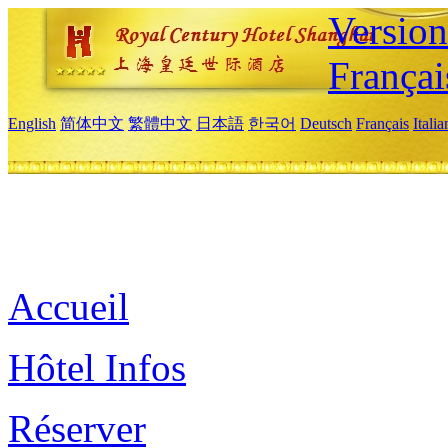
Versio
Françai
English
简体中文
繁體中文
日本語
한국어
Deutsch
Français
Itali
Accueil
Hôtel Infos
Réserver