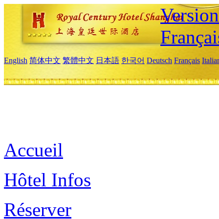
Versio
Françai
English
简体中文
繁體中文
日本語
한국어
Deutsch
Français
Itali
Accueil
Hôtel Infos
Réserver