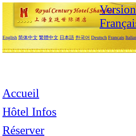
Versio
Françai
English
简体中文
繁體中文
日本語
한국어
Deutsch
Français
Itali
Accueil
Hôtel Infos
Réserver