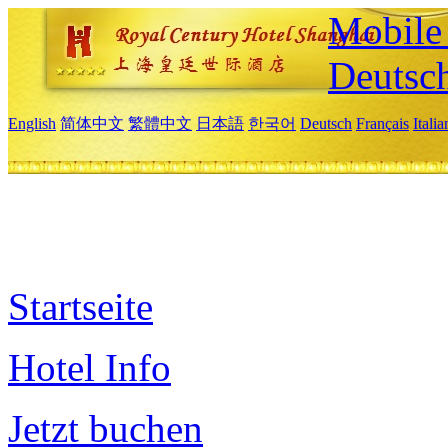
Mobile 
Deutsc
English
简体中文
繁體中文
日本語
한국어
Deutsch
Français
Itali
Startseite
Hotel Info
Jetzt buchen